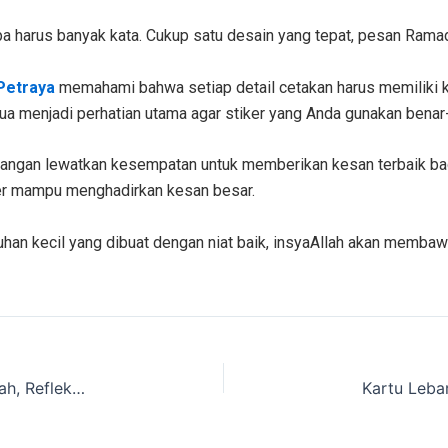
 harus banyak kata. Cukup satu desain yang tepat, pesan Rama
Petraya
memahami bahwa setiap detail cetakan harus memiliki kua
mua menjadi perhatian utama agar stiker yang Anda gunakan bena
jangan lewatkan kesempatan untuk memberikan kesan terbaik ba
tiker mampu menghadirkan kesan besar.
han kecil yang dibuat dengan niat baik, insyaAllah akan memba
Ramadhan Telah Hadir: Mengisi Hari dengan Ibadah, Refleksi, dan Kebaikan