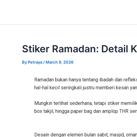
Skip
Post
to
navigation
content
Stiker Ramadan: Detail
By
Petraya
/
March 9, 2026
Ramadan bukan hanya tentang ibadah dan refleksi 
hal-hal kecil seringkali justru memberi kesan ya
Mungkin terlihat sederhana, tetapi stiker memil
box takjil, hingga paper bag dan amplop THR se
Desain dengan elemen bulan sabit, masjid, orna