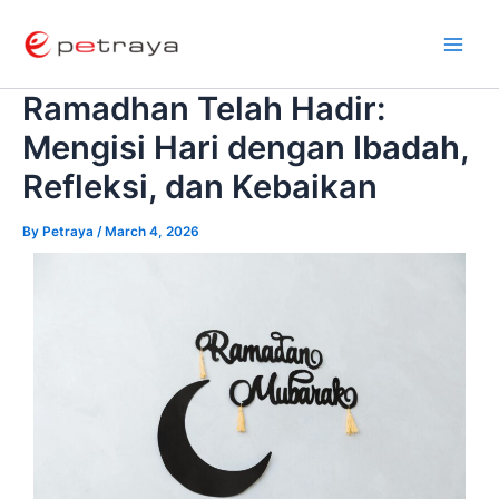
Skip
Post
Main
to
navigation
Men
content
Ramadhan Telah Hadir:
Mengisi Hari dengan Ibadah,
Refleksi, dan Kebaikan
By
Petraya
/
March 4, 2026