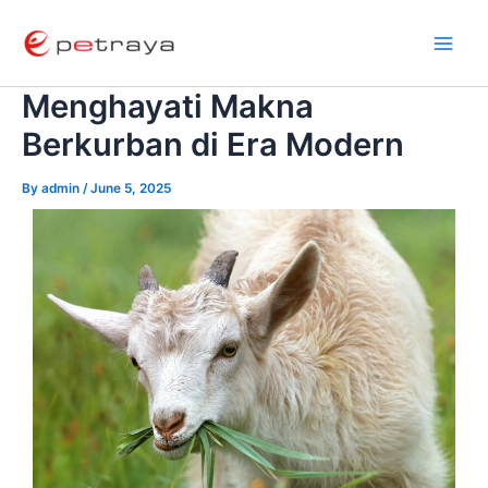
Skip
Post
Main
to
navigation
Men
content
Menghayati Makna
Berkurban di Era Modern
By
admin
/
June 5, 2025