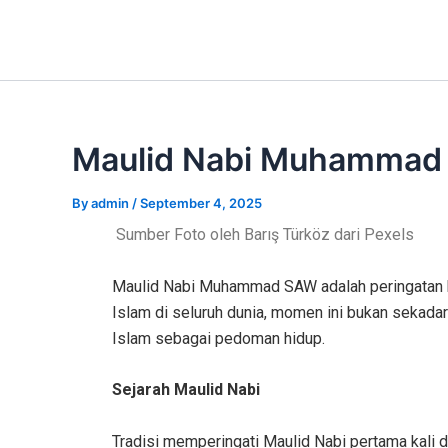
Skip
Post
to
navigation
content
Maulid Nabi Muhammad 
By
admin
/
September 4, 2025
Sumber Foto oleh Barış Türköz dari Pexels
Maulid Nabi Muhammad SAW adalah peringatan ha
Islam di seluruh dunia, momen ini bukan sekada
Islam sebagai pedoman hidup.
Sejarah Maulid Nabi
Tradisi memperingati Maulid Nabi pertama kali d