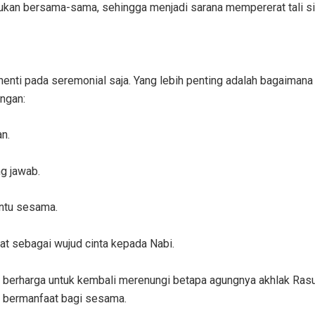
kukan bersama-sama, sehingga menjadi sarana mempererat tali si
enti pada seremonial saja. Yang lebih penting adalah bagaiman
engan:
n.
g jawab.
ntu sesama.
at sebagai wujud cinta kepada Nabi.
harga untuk kembali merenungi betapa agungnya akhlak Rasulul
an bermanfaat bagi sesama.