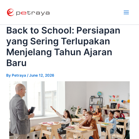
Skip
Post
Main
to
navigation
Men
content
Back to School: Persiapan
yang Sering Terlupakan
Menjelang Tahun Ajaran
Baru
By
Petraya
/
June 12, 2026